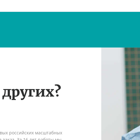
 других?
рвых российских масштабных
 заказ. За 16 лет работы мы