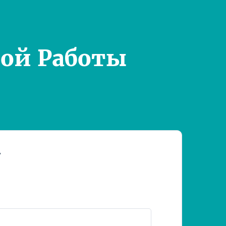
ой Работы
т