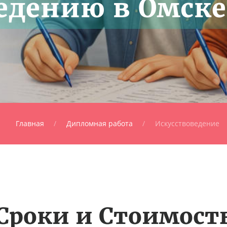
едению в Омске
Главная
Дипломная работа
Искусствоведение
Сроки и Стоимост