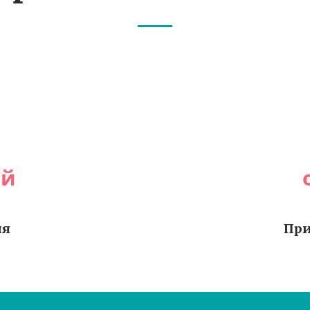
ей
ия
При