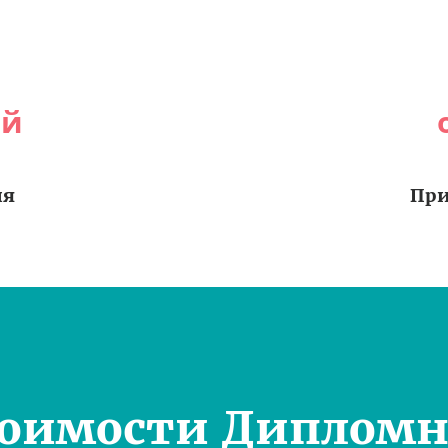
ей
ия
При
тоимости Дипломн