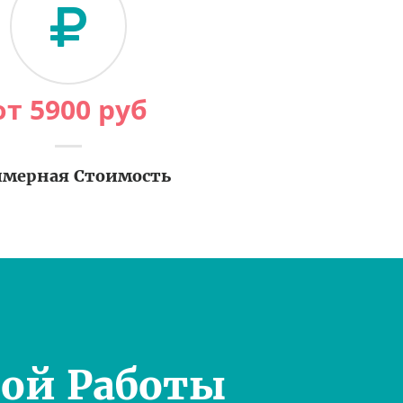
от
5900
руб
мерная Стоимость
ой Работы