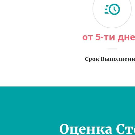
от 5-ти дн
Срок Выполнен
Оценка С