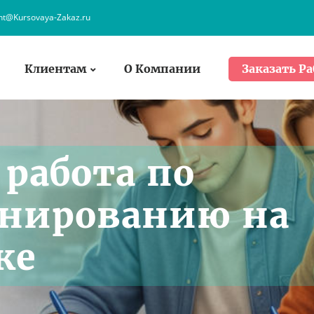
ent@Kursovaya-Zakaz.ru
Клиентам
О Компании
Заказать Ра
работа по
анированию на
ке