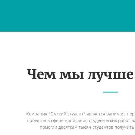
Чем мы лучше
Компания "Омский студент" является одним из пе
проектов в сфере написания студенческих работ на
помогли десяткам тысяч студентов получить