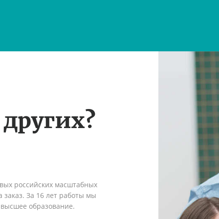
 других?
рвых российских масштабных
 заказ. За 16 лет работы мы
 высшее образование.