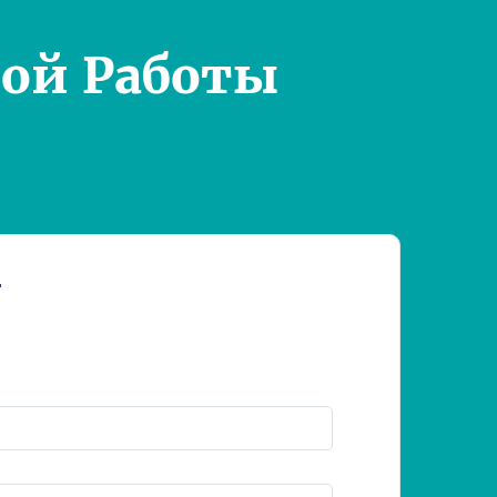
ой Работы
т