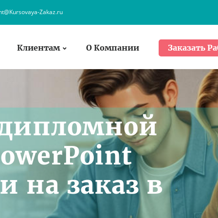
ent@Kursovaya-Zakaz.ru
Клиентам
О Компании
Заказать Ра
 дипломной
owerPoint
 на заказ в