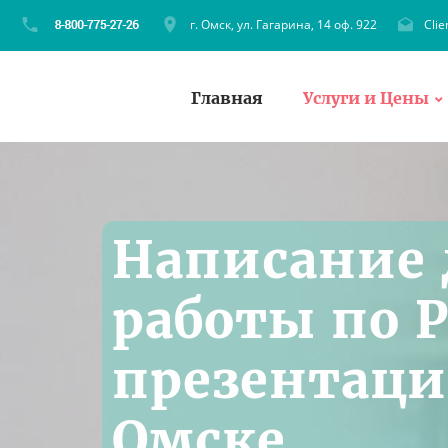
г. Омск, ул. Гагарина, 14 оф. 922
Cli
Главная
Услуги и Цены
Написание
работы по P
презентации
Омске