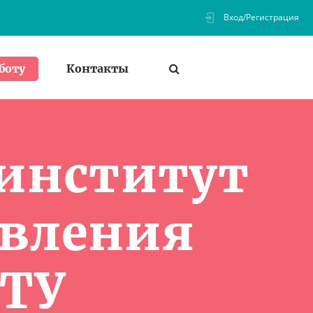
Вход/Регистрация
Контакты
боту
институт
авления
УТУ