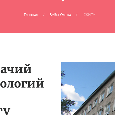
Главная
ВУЗы Омска
СКИТУ
зачий
нологий
ТУ