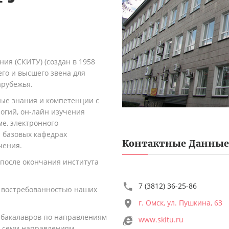
ия (СКИТУ) (создан в 1958
его и высшего звена для
рубежья.
ые знания и компетенции с
гий, он-лайн изучения
е, электронного
 базовых кафедрах
Контактные Данные
чения.
после окончания института
7 (3812) 36-25-86
я востребованностью наших
г. Омск, ул. Пушкина, 63
и бакалавров по направлениям
www.skitu.ru
и семи направлениям