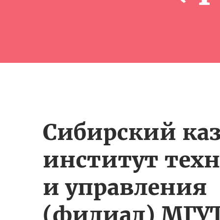
Сибирский ка
институт тех
и управления
(филиал) МГУ