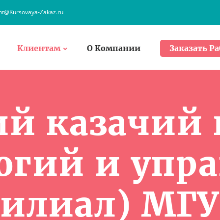
ent@Kursovaya-Zakaz.ru
Клиентам
О Компании
Заказать Ра
ий казачий 
огий и упр
илиал) МГ