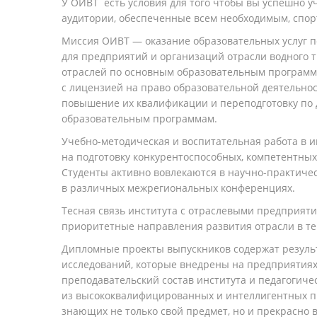
У ОИВТ есть условия для того чтобы вы успешно у
аудитории, обеспеченные всем необходимым, спо
Миссия ОИВТ — оказание образовательных услуг п
для предприятий и организаций отрасли водного 
отраслей по основным образовательным программ
с лицензией на право образовательной деятельнос
повышение их квалификации и переподготовку по
образовательным программам.
Учебно-методическая
и воспитательная работа в 
на подготовку конкурентоспособных, компетентны
Студенты активно вовлекаются в
научно-практиче
в различных межрегиональных конференциях.
Тесная связь института с отраслевыми предприят
приоритетные направления развития отрасли в т
Дипломные проекты выпускников содержат резуль
исследований, которые внедрены на предприятиях
преподавательский
состав института и педагогиче
из высококвалифицированных и интеллигентных п
знающих не только свой предмет, но и прекрасн