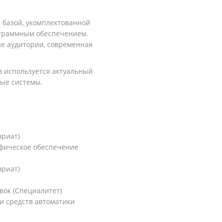
й
базой, укомплектованной
ограммным обеспечением.
е аудитории, современная
в используется актуальный
ые системы.
вриат)
фическое обеспечение
вриат)
вок (Специалитет)
и средств автоматики