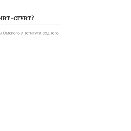
ИВТ-СГУВТ
?
 Омского института водного