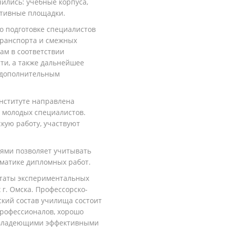
чились: учебные корпуса,
ртивные площадки.
о подготовке специалистов
транспорта и смежных
ам в соответствии
ти, а также дальнейшее
 дополнительным
институте направлена
х молодых специалистов.
скую
работу, участвуют
иями позволяет учитывать
ематике дипломных работ.
таты экспериментальных
 г. Омска.
Профессорско-
ский состав училища состоит
рофессионалов, хорошо
о владеющими эффективными