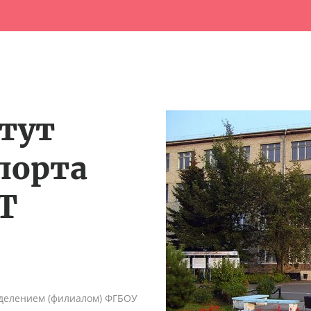
тут
порта
Т
делением (филиалом) ФГБОУ