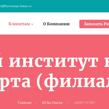
ent@Kursovaya-Zakaz.ru
Клиентам
О Компании
Заказать Ра
 институт 
рта (филиа
Главная
ВУЗы Омска
ОИВТ-СГУВТ