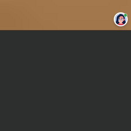
Привет 👋 Могу сделать студенческую
работу за тебя
Главная
Реферат
Учет в торговле
Сроки и Стоимость