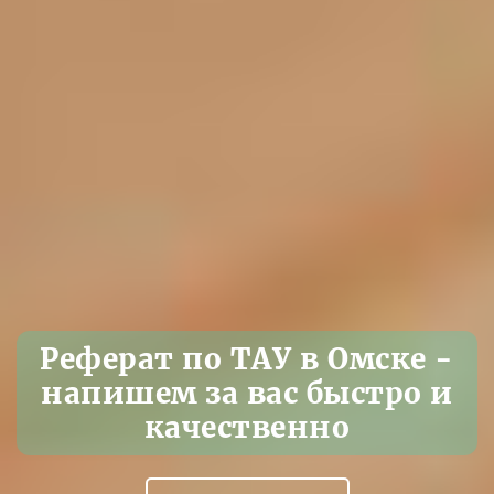
Реферат по ТАУ в Омске -
напишем за вас быстро и
качественно