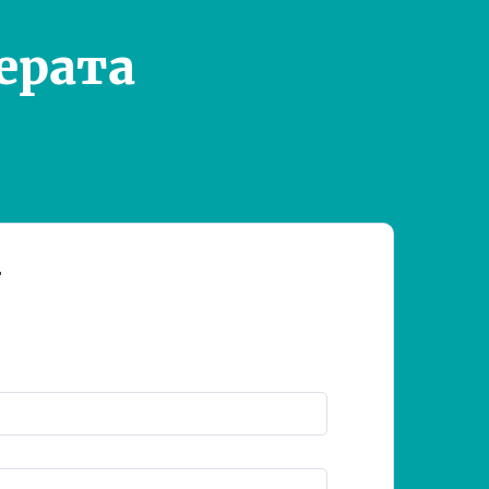
ерата
т