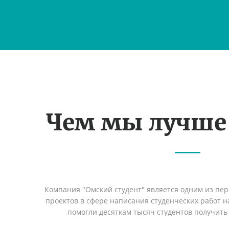
Чем мы лучше
Компания "Омский студент" является одним из пе
проектов в сфере написания студенческих работ на
помогли десяткам тысяч студентов получить