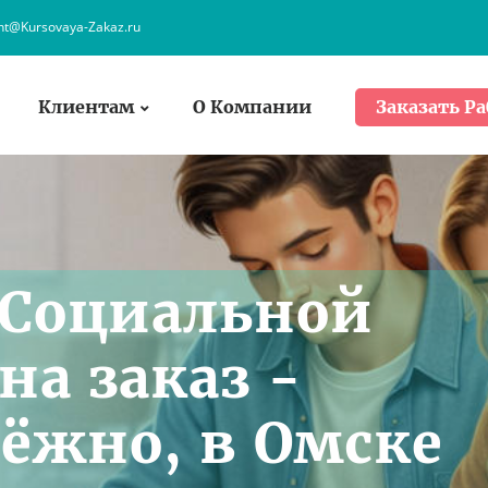
ent@Kursovaya-Zakaz.ru
Клиентам
О Компании
Заказать Ра
 Социальной
на заказ -
дёжно, в Омске