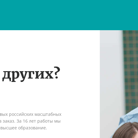
 других?
рвых российских масштабных
 заказ. За 16 лет работы мы
 высшее образование.