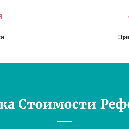
я
ия
При
ка Стоимости Реф