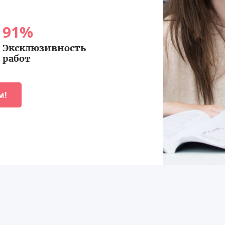
91
%
Эксклюзивность
работ
м!