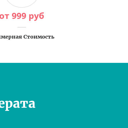
от
999
руб
мерная Стоимость
ерата