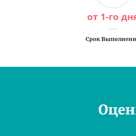
от 1-го дн
Срок Выполнен
Оцен