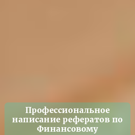
Профессиональное
написание рефератов по
Финансовому