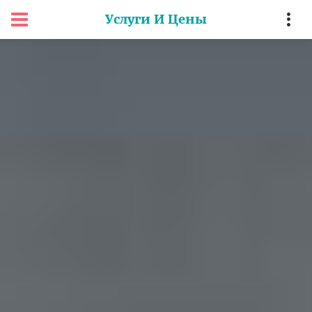
Услуги И Цены