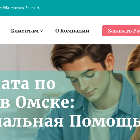
ent@Kursovaya-Zakaz.ru
Клиентам
О Компании
Заказать Ра
ата по
в Омске:
нальная Помощ