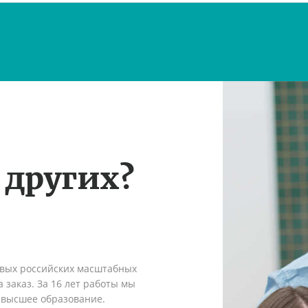
 других?
рвых российских масштабных
 заказ. За 16 лет работы мы
 высшее образование.