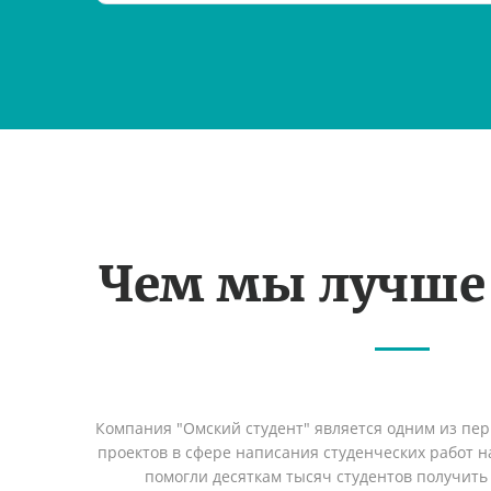
Чем мы лучше
Компания "Омский студент" является одним из пе
проектов в сфере написания студенческих работ на
помогли десяткам тысяч студентов получить