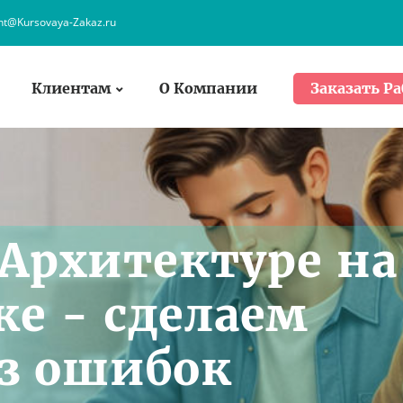
ent@Kursovaya-Zakaz.ru
Клиентам
О Компании
Заказать Ра
 Архитектуре на
ке - сделаем
ез ошибок