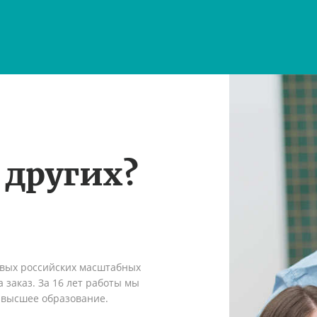
 других?
рвых российских масштабных
 заказ. За 16 лет работы мы
 высшее образование.