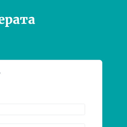
ерата
т