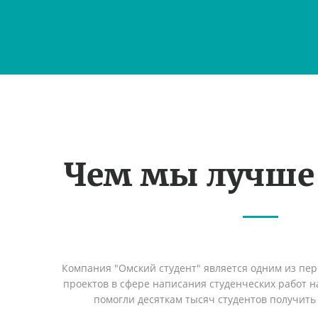
Чем мы лучше
Компания "Омский студент" является одним из пе
проектов в сфере написания студенческих работ на
помогли десяткам тысяч студентов получить