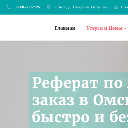
г. Омск, ул. Гагарина, 14 оф. 922
Cli
Главная
Услуги и Цены
Реферат по
заказ в Омс
быстро и б