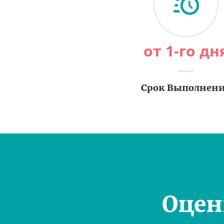
от 1-го дн
Срок Выполнен
Оцен