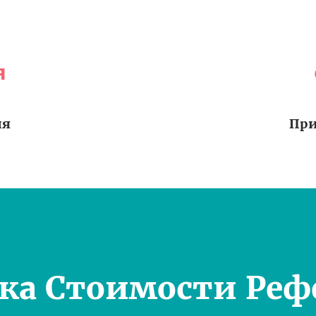
я
ия
При
ка Стоимости Реф