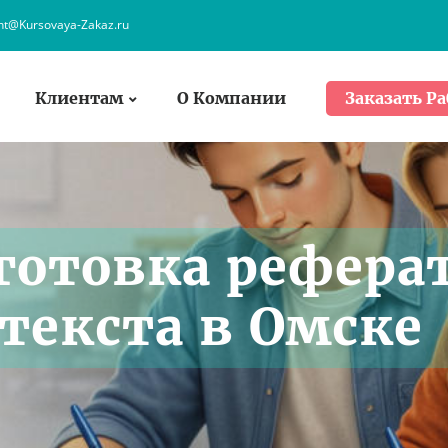
ent@Kursovaya-Zakaz.ru
Клиентам
О Компании
Заказать Ра
готовка рефера
текста в Омске