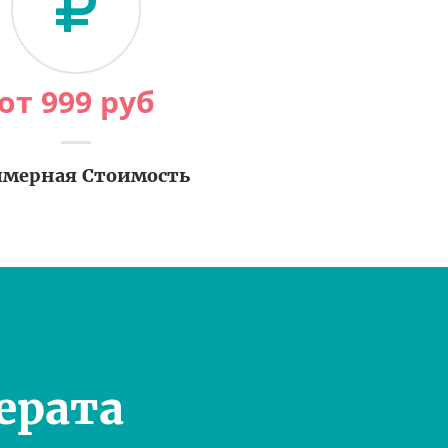
от
999
руб
мерная Стоимость
ерата