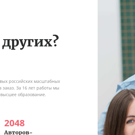
 других?
рвых российских масштабных
 заказ. За 16 лет работы мы
 высшее образование.
2048
Авторов-