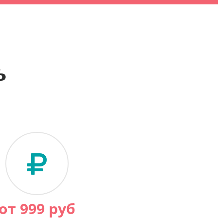
ь
от
999
руб