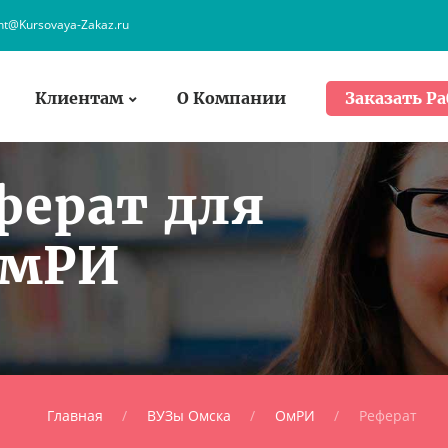
ent@Kursovaya-Zakaz.ru
Клиентам
О Компании
Заказать Ра
ферат для
ОмРИ
Главная
ВУЗы Омска
ОмРИ
Реферат