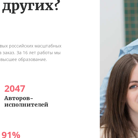
 других?
рвых российских масштабных
 заказ. За 16 лет работы мы
 высшее образование.
2047
Авторов-
исполнителей
91
%