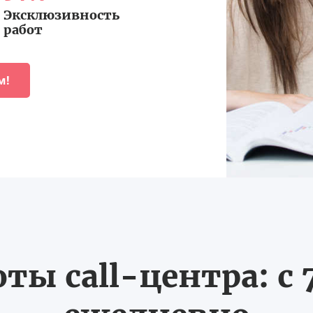
Эксклюзивность
работ
м!
ты call-центра: с 7