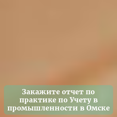
Закажите отчет по
практике по Учету в
промышленности в Омске