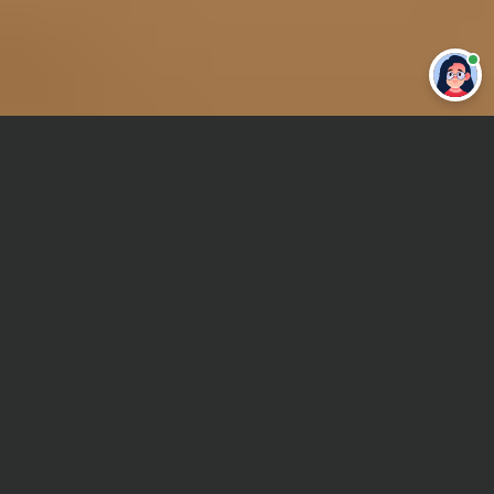
Привет 👋 Могу сделать студенческую
работу за тебя
Главная
Отчет по практике
Производство металлических изделий и заготовок
Сроки и Стоимость