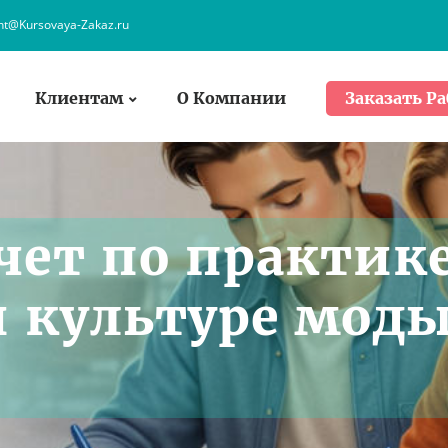
ent@Kursovaya-Zakaz.ru
Клиентам
О Компании
Заказать Ра
чет по практик
 культуре мод