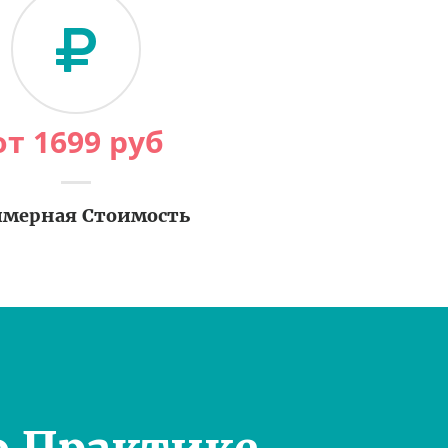
от
1699
руб
мерная Стоимость