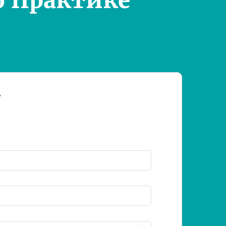
о Практике
т