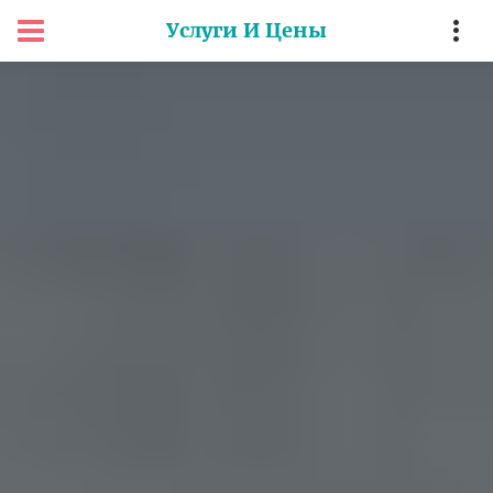
Услуги И Цены