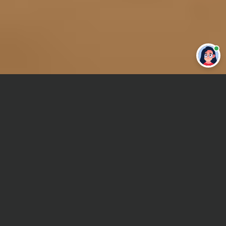
Привет 👋 Могу сделать студенческую
работу за тебя
Главная
Отчет по практике
Информационная безопасность
Сроки и Стоимость