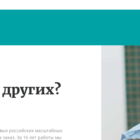
 других?
рвых российских масштабных
 заказ. За 16 лет работы мы