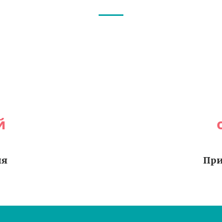
й
ия
При