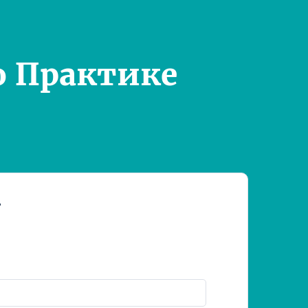
о Практике
т