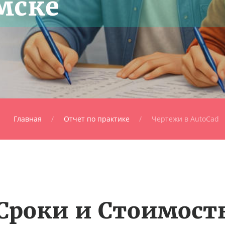
мске
Главная
Отчет по практике
Чертежи в AutoCad
Сроки и Стоимост