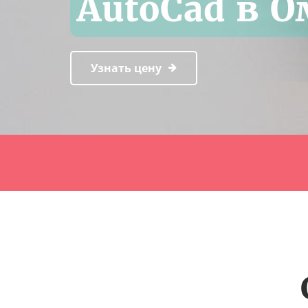
AutoCad в О
Узнать цену