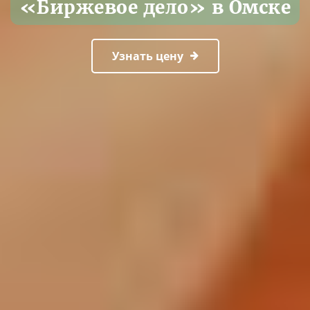
«Биржевое дело» в Омске
Узнать цену