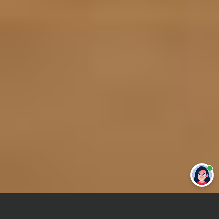
Привет 👋 Могу сделать студенческую
работу за тебя
Главная
Курсовая работа
Востоковедение