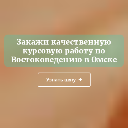
Закажи качественную
курсовую работу по
Востоковедению в Омске
Узнать цену