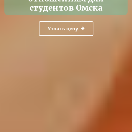
студентов Омска
Узнать цену