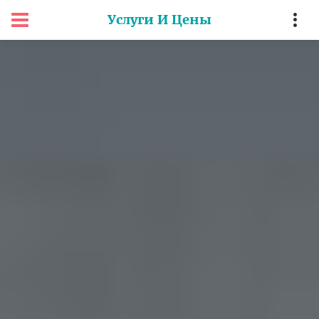
Услуги И Цены