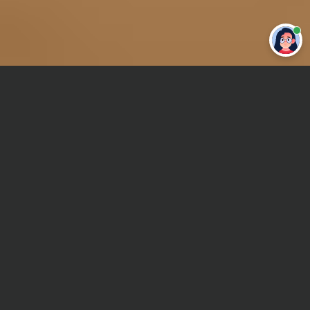
Привет 👋 Могу сделать студенческую
работу за тебя
Главная
Курсовая работа
Управление рисками
Сроки и Стоимость