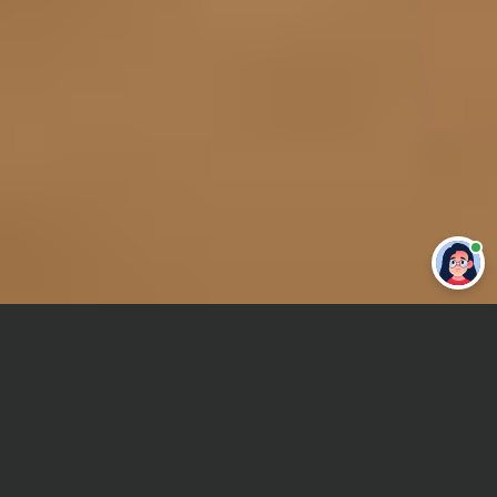
Привет 👋 Могу сделать студенческую
работу за тебя
Главная
Курсовая работа
Теория принятия решений