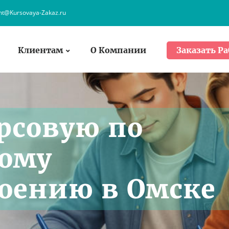
ent@Kursovaya-Zakaz.ru
Клиентам
О Компании
Заказать Ра
урсовую по
вому
оению в Омске