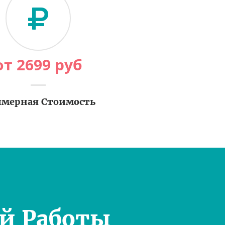
от
2699
руб
мерная Стоимость
й Работы