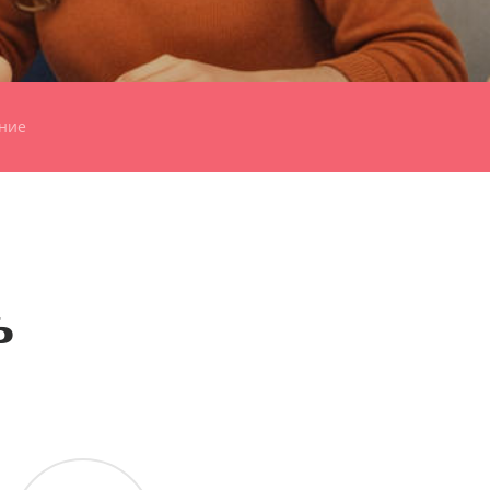
ние
ь