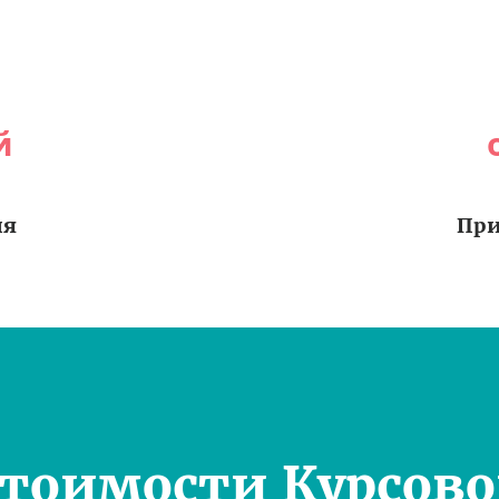
й
ия
При
Стоимости Курсово