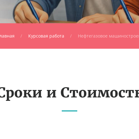
лавная
Курсовая работа
Нефтегазовое машинострое
Сроки и Стоимост