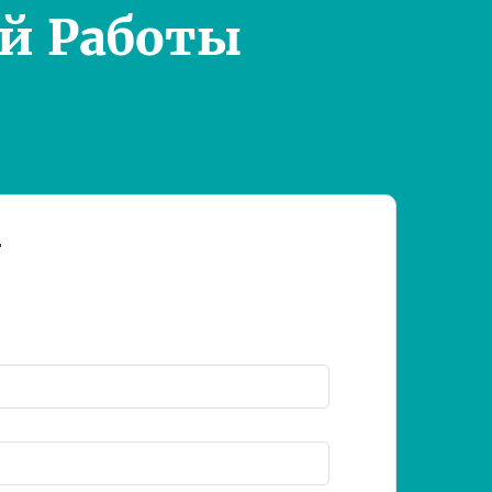
й Работы
т