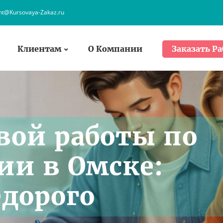
ent@Kursovaya-Zakaz.ru
Клиентам
О Компании
Заказать Ра
вой работы по
ии в Омске:
едорого