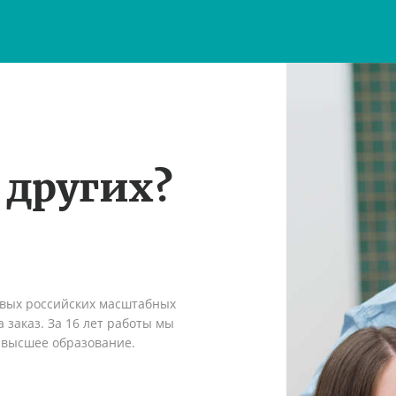
 других?
рвых российских масштабных
 заказ. За 16 лет работы мы
 высшее образование.