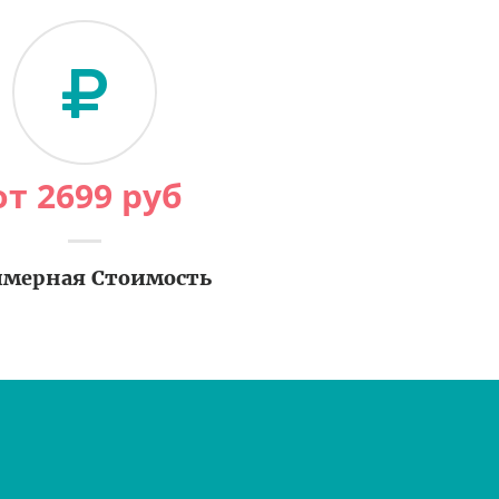
от
2699
руб
мерная Стоимость