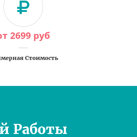
от
2699
руб
мерная Стоимость
й Работы