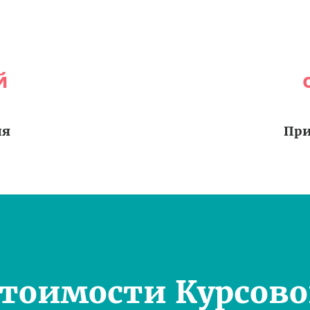
й
ия
При
Стоимости Курсово