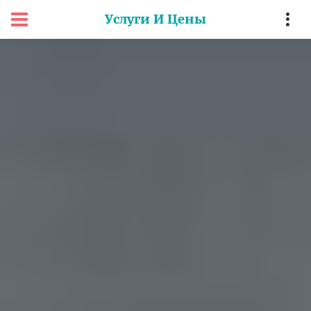
Услуги И Цены