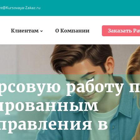
ent@Kursovaya-Zakaz.ru
Клиентам
О Компании
Заказать Ра
рсовую работу 
ированным
правления в