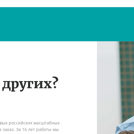
 других?
рвых российских масштабных
 заказ. За 16 лет работы мы