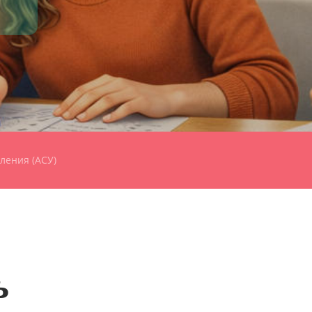
ления (АСУ)
ь