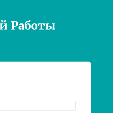
й Работы
т