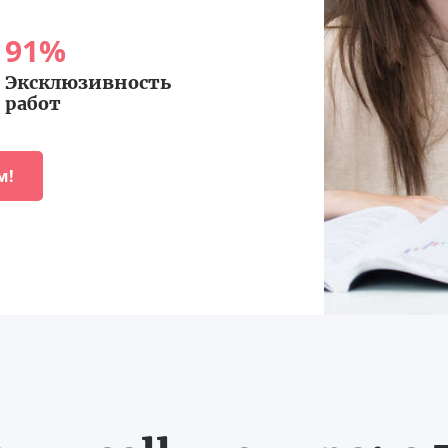
91
%
Эксклюзивность
работ
м!