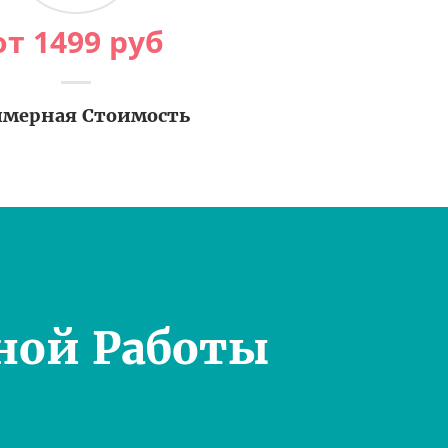
от
1499
руб
мерная Стоимость
ной Работы