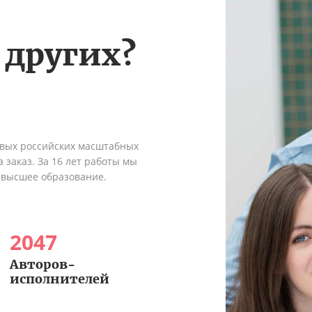
 других?
рвых российских масштабных
 заказ. За 16 лет работы мы
 высшее образование.
2047
Авторов-
исполнителей