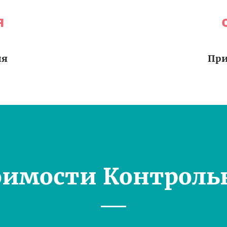
я
ия
При
оимости Контроль