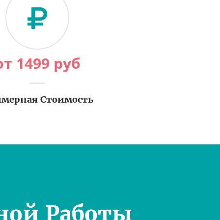
от
1499
руб
мерная Стоимость
ной Работы