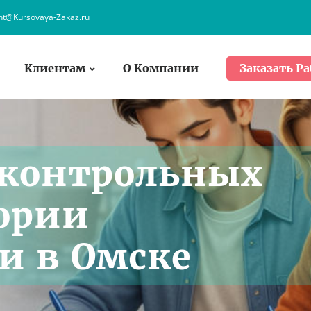
ent@Kursovaya-Zakaz.ru
Клиентам
О Компании
Заказать Ра
 контрольных
еории
и в Омске