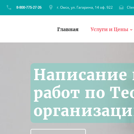
г. Омск, ул. Гагарина, 14 оф. 922
Cli
Главная
Услуги и Цены
Написание
работ по Т
организаци