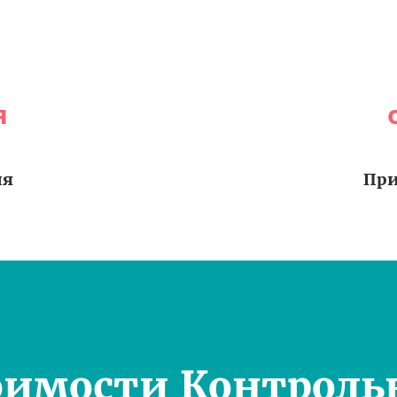
я
ия
При
оимости Контроль