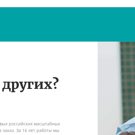
 других?
рвых российских масштабных
 заказ. За 16 лет работы мы