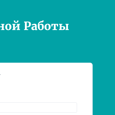
ной Работы
т