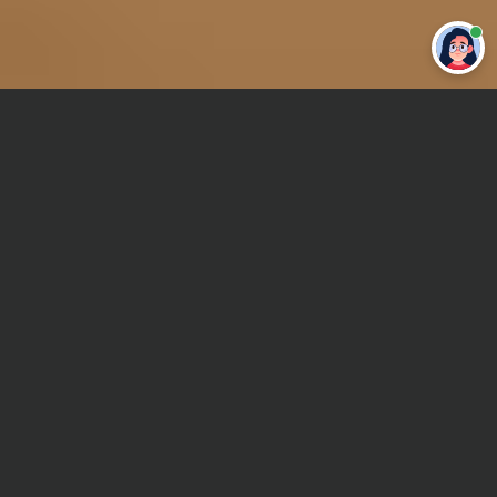
Привет 👋 Могу сделать студенческую
работу за тебя
Главная
Контрольная работа
Строительное и коммунальное машиностроение
Сроки и Стоимость