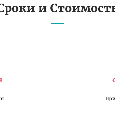
Сроки и Стоимост
я
ия
При