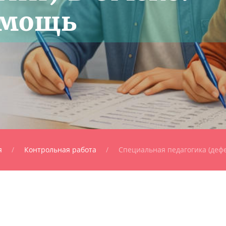
омощь
я
Контрольная работа
Специальная педагогика (дефе