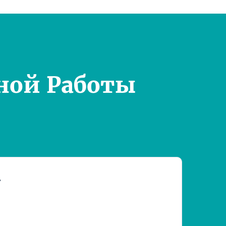
ной Работы
т