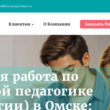
ent@Kursovaya-Zakaz.ru
Клиентам
О Компании
Заказать Ра
я работа по
й педагогике
гии) в Омске: