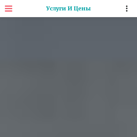
Услуги И Цены