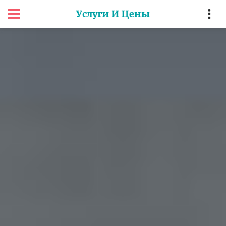
Услуги И Цены