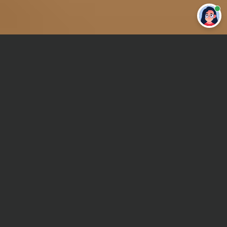
Привет 👋 Могу сделать студенческую
работу за тебя
Главная
Контрольная работа
Методика преподавания
Сроки и Стоимость