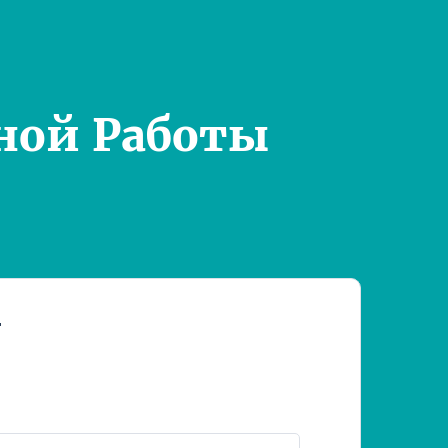
ной Работы
т