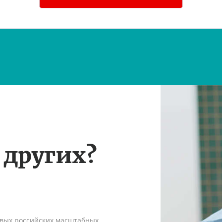
 других?
рвых российских масштабных