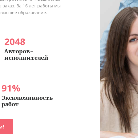
 заказ. За 16 лет работы мы
 высшее образование.
2048
Авторов-
исполнителей
91
%
Эксклюзивность
работ
м!