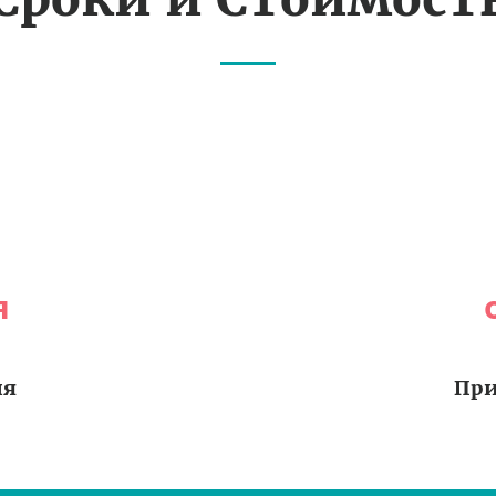
я
ия
При