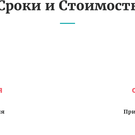
Сроки и Стоимост
я
ия
При