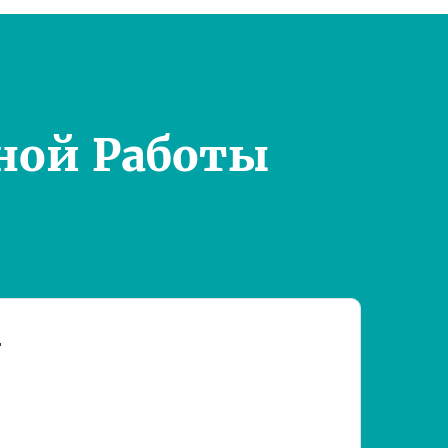
ной Работы
т