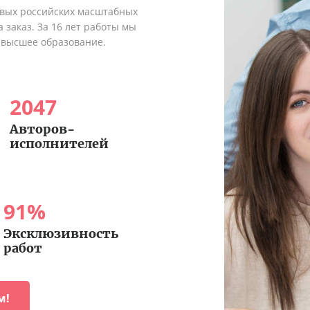
рвых российских масштабных
 заказ. За 16 лет работы мы
 высшее образование.
2047
Авторов-
исполнителей
91
%
Эксклюзивность
работ
м!