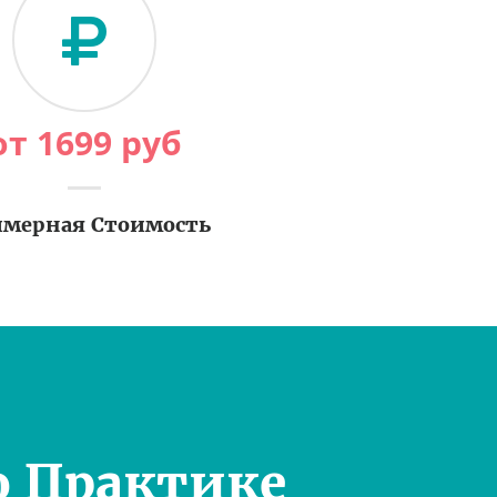
от
1699
руб
мерная Стоимость
о Практике