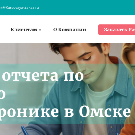
ent@Kursovaya-Zakaz.ru
Клиентам
О Компании
Заказать Ра
 отчета по
о
ронике в Омске