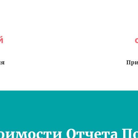
й
ия
При
оимости Отчета П