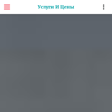
Услуги И Цены